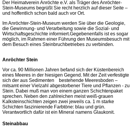
Der Heimatverein Anröchte e.V. als Träger des Anröchter-
Stein-Museums begrüßt Sie recht herzlich auf dieser Seite –
und hoffentlich schon bald auch vor Ort.
Im Anröchter-Stein-Museum werden Sie über die Geologie,
die Gewinnung- und Verarbeitung sowie die Sozial- und
Wirtschaftsgeschichte informiert.
Gegebenenfalls ist es sogar
möglich, im Rahmen einer Führung den Museumsbesuch mit
dem Besuch eines Steinbruchbetriebes zu verbinden.
Anröchter Stein
Vor ca. 90 Millionen Jahren befand sich der Küstenbereich
eines Meeres in der hiesigen Gegend. Mit der Zeit verfestigte
sich der aus Sedimenten bestehende Meeresboden –
mitsamt einer Vielzahl abgestorbener Tiere und Pflanzen - zu
Stein. Dabei muß man von einem ganzen Schichtenpaket
sprechen. Neben den zahlreichen meist weiß-grauen
Kalksteinschichten zeigen zwei jeweils ca. 1 m starke
Schichten faszinierende Farbtöne: blau und grün.
Verantwortlich dafür ist ein Mineral namens Glaukonit.
Steinabbau