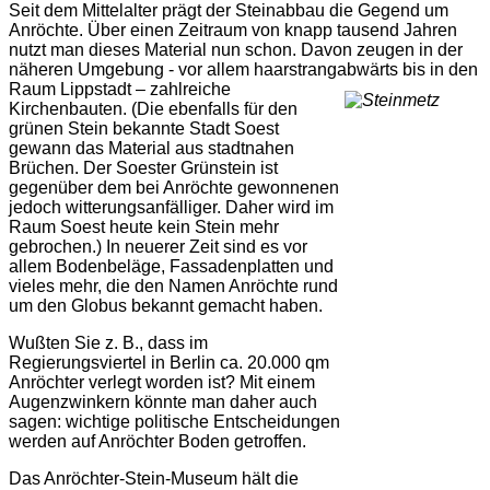
Seit dem Mittelalter prägt der Steinabbau die Gegend um
Anröchte. Über einen Zeitraum von knapp tausend Jahren
nutzt man dieses Material nun schon. Davon zeugen in der
näheren Umgebung - vor allem haarstrangabwärts bis in de
n
Raum Lippstadt – zahlreiche
Kirchenbauten.
(Die ebenfalls für den
grünen Stein bekannte Stadt Soest
gewann das Material aus stadtnahen
Brüchen. Der Soester Grünstein ist
gegenüber dem bei Anröchte gewonnenen
jedoch witterungsanfälliger. Daher wird im
Raum Soest heute kein Stein mehr
gebrochen.)
In neuerer Zeit sind es vor
allem Bodenbeläge, Fassadenplatten und
vieles mehr, die den Namen Anröchte rund
um den Globus bekannt gemacht haben.
Wußten Sie z. B., dass im
Regierungsviertel in Berlin ca. 20.000 qm
Anröchter verlegt worden ist? Mit einem
Augenzwinkern könnte man daher auch
sagen: wichtige politische Entscheidungen
werden auf Anröchter Boden getroffen.
Das Anröchter-Stein-Museum hält die